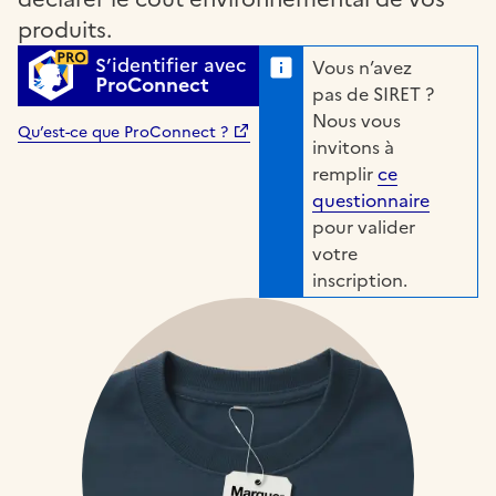
produits.
S’identifier avec
Vous n’avez
ProConnect
pas de SIRET ?
Nous vous
Qu’est-ce que ProConnect ?
invitons à
remplir
ce
questionnaire
pour valider
votre
inscription.