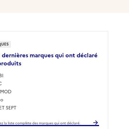
UES
5 dernières marques qui ont déclaré
produits
BI
C
OMOD
lo
 ET SEPT
z la liste complète des marques qui ont déclaré.