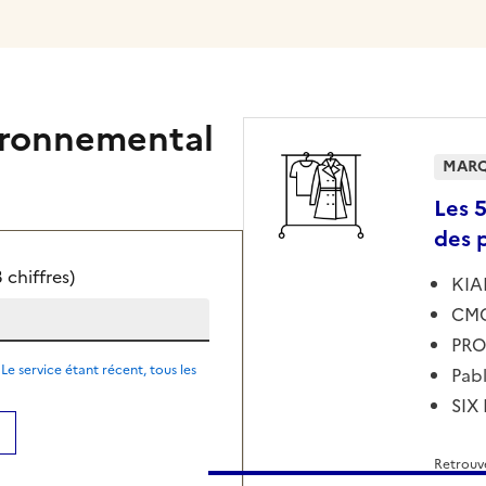
ironnemental
MARQ
Les 
des 
chiffres)
KIA
CM
PR
Le service étant récent, tous les
Pab
SIX
Retrouve